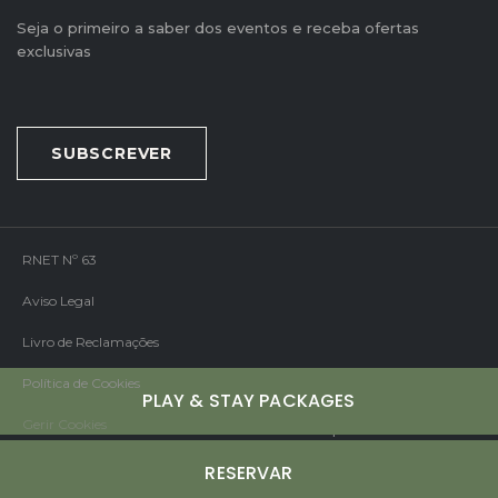
Seja o primeiro a saber dos eventos e receba ofertas
exclusivas
SUBSCREVER
RNET Nº 63
Aviso Legal
Livro de Reclamações
Política de Cookies
PLAY & STAY PACKAGES
Gerir Cookies
Mirai
Desenvolvido por
RESERVAR